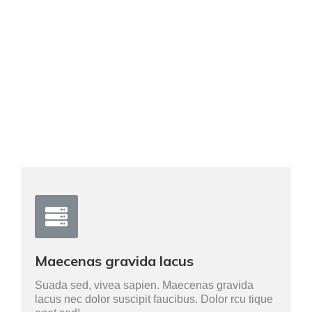
Maecenas sit amet tincidunt elit –
habitant morbi tristique senectus et
netus.
Maecenas gravida lacus
Suada sed, vivea sapien. Maecenas gravida
lacus nec dolor suscipit faucibus. Dolor rcu tique